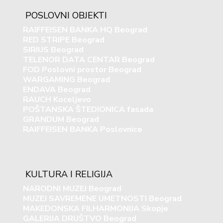
POSLOVNI OBJEKTI
RAIFFEISEN BANKA HQ Beograd
RED STRIPE Beograd
SIRIUS Beograd
TELENOR DATA CENTAR Beograd
FOD Poslovni prostor Beograd
WARGAMING Beograd
ENDAVA Beograd
RAUCH Koceljevo
POŠTANSKA ŠTEDIONICA fasada
GRANDUM Beograd
RAIFFEISEN BANKA Poslovnice
KULTURA I RELIGIJA
NARODNI MUZEJ Beograd
MUZEJ SAVREMENE UMETNOSTI Beograd
MAKEDONSKA FILHARMONIJA Skopje
GALERIJA DRUŠTVO Beograd