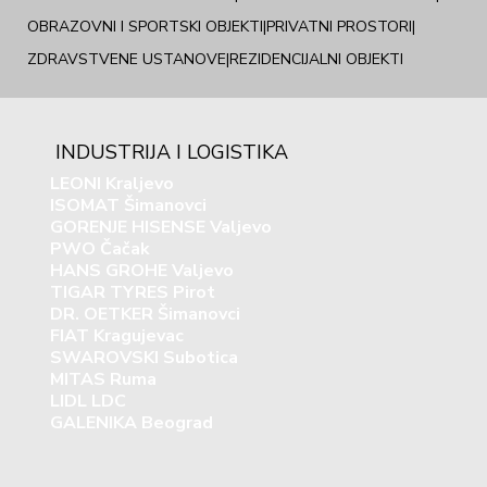
OBRAZOVNI I SPORTSKI OBJEKTI
|
PRIVATNI PROSTORI
|
ZDRAVSTVENE USTANOVE
|
REZIDENCIJALNI OBJEKTI
INDUSTRIJA I LOGISTIKA
LEONI Kraljevo
ISOMAT Šimanovci
GORENJE HISENSE Valjevo
PWO Čačak
HANS GROHE Valjevo
TIGAR TYRES Pirot
DR. OETKER Šimanovci
FIAT Kragujevac
SWAROVSKI Subotica
MITAS Ruma
LIDL LDC
GALENIKA Beograd