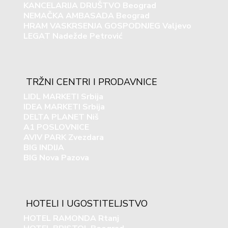
KANCELARIJA DRUŠTVO Beograd
NEMAČKA AMBASADA Beograd
HRAM VASKRSENJA GOSPODNJEG Valjevo
LEGAT Nadežde Petrović
TRŽNI CENTRI I PRODAVNICE
LIDL MARKETI Srbija
IDEA MARKETI Srbija
DELTA PLANET Niš
A1 POSLOVNICE
AVIV PARK Zvezdara
BIG INDIJA
BIG Nova Pazova
HOTELI I UGOSTITELJSTVO
HOTEL RAMONDA Rtanj