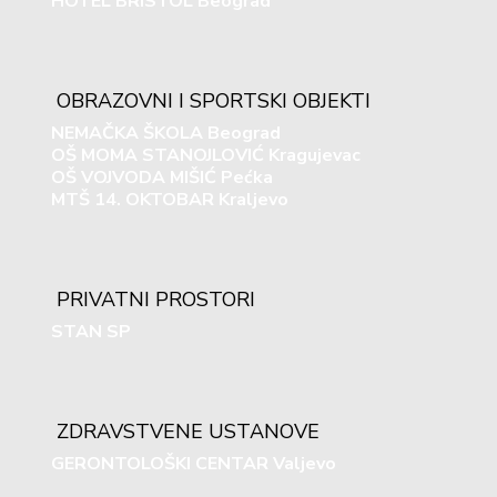
HOTEL BRISTOL Beograd
OBRAZOVNI I SPORTSKI OBJEKTI
NEMAČKA ŠKOLA Beograd
OŠ MOMA STANOJLOVIĆ Kragujevac
OŠ VOJVODA MIŠIĆ Pećka
MTŠ 14. OKTOBAR Kraljevo
PRIVATNI PROSTORI
STAN SP
ZDRAVSTVENE USTANOVE
GERONTOLOŠKI CENTAR Valjevo