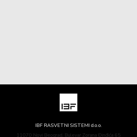
IBF RASVETNI SISTEMI d.o.o.
11070 Novi Beograd, Bulevar Zorana Đinđića 65