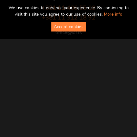
+381 11 406 55 18
We use cookies to enhance your experience. By continuing to
visit this site you agree to our use of cookies.
More info
+381 11 312 18 92
Accept cookies
office@ibf.rs
ibf.rs
f-dizajn.hr